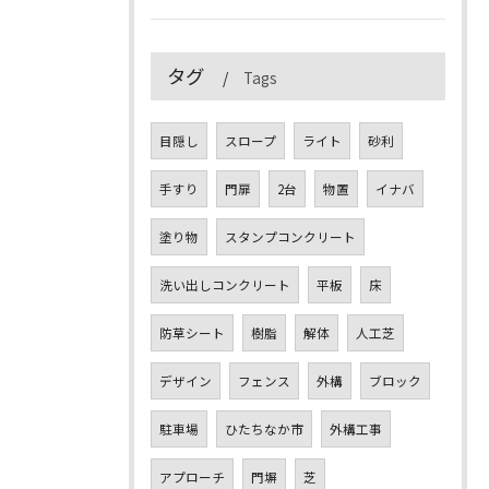
タグ
Tags
目隠し
スロープ
ライト
砂利
手すり
門扉
2台
物置
イナバ
塗り物
スタンプコンクリート
洗い出しコンクリート
平板
床
防草シート
樹脂
解体
人工芝
デザイン
フェンス
外構
ブロック
駐車場
ひたちなか市
外構工事
アプローチ
門塀
芝