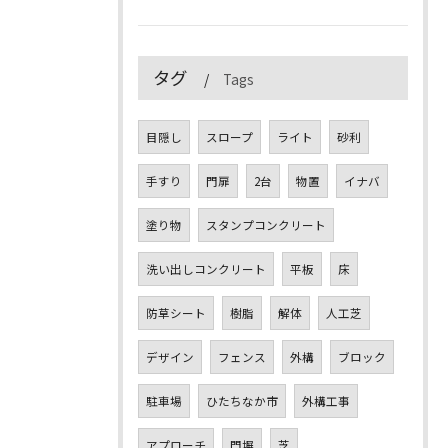
タグ
Tags
目隠し
スロープ
ライト
砂利
手すり
門扉
2台
物置
イナバ
塗り物
スタンプコンクリート
洗い出しコンクリート
平板
床
防草シート
樹脂
解体
人工芝
デザイン
フェンス
外構
ブロック
駐車場
ひたちなか市
外構工事
アプローチ
門塀
芝